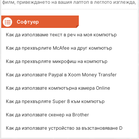
филм, привеждането на вашия лаптоп в леглото изглежда,
че ще осигури комфорт и удобство. На практика,
използването на лаптоп в леглото често води до схващане
на гърба или гърба и това може да доведе до пре
Софтуер
Как да използваме текст в реч на моя компютър
Как да прехвърлите McAfee на друг компютър
Как да прехвърляте микрофиш на компютър
Как да използвате Paypal в Xoom Money Transfer
Как да използвате компютърна камера Online
Как да прехвърляте Super 8 към компютър
Как да използвате скенер на Brother
Как да използвате устройство за възстановяване D