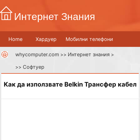
Интернет Знания
Home
Хардуер
Мобилни телефони
whycomputer.com
Интернет знания
Принтери
Мрежи
>>
Интернет
>
Софтуер
>>
Дигитални медии
Как да използвате Belkin Трансфер кабел