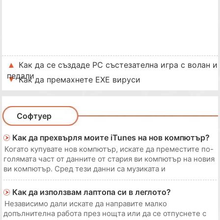
Как да се създаде PC състезателна игра с волан и
педали
Как да премахнете EXE вируси
Софтуер
Как да прехвърля моите iTunes на нов компютър?
Когато купувате нов компютър, искате да преместите по-
голямата част от данните от стария ви компютър на новия
ви компютър. Сред тези данни са музиката и
видеоклиповете, които имате в iTunes. Можете да
прехвърлите библиотеката си от стария компютър на
Как да използвам лаптопа си в леглото?
новата машина. Това ви спестява неудобството да р
Независимо дали искате да направите малко
допълнителна работа през нощта или да се отпуснете с