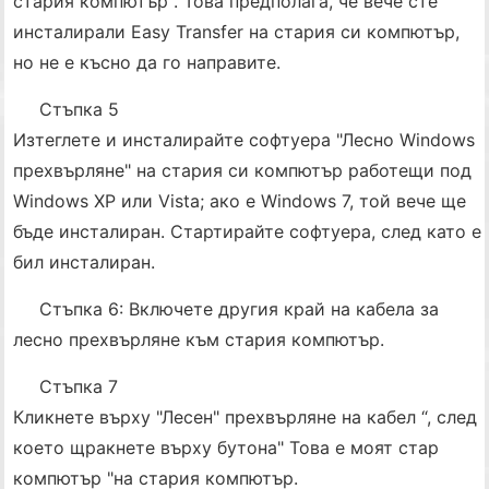
стария компютър". Това предполага, че вече сте
инсталирали Easy Transfer на стария си компютър,
но не е късно да го направите.
Стъпка 5
Изтеглете и инсталирайте софтуера "Лесно Windows
прехвърляне" на стария си компютър работещи под
Windows XP или Vista; ако е Windows 7, той вече ще
бъде инсталиран. Стартирайте софтуера, след като е
бил инсталиран.
Стъпка 6: Включете другия край на кабела за
лесно прехвърляне към стария компютър.
Стъпка 7
Кликнете върху "Лесен" прехвърляне на кабел “, след
което щракнете върху бутона" Това е моят стар
компютър "на стария компютър.