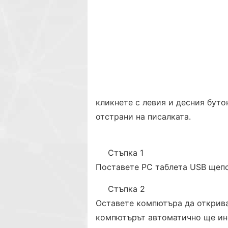
кликнете с левия и десния буто
отстрани на писалката.
Стъпка 1
Поставете PC таблета USB щепс
Стъпка 2
Оставете компютъра да открива
компютърът автоматично ще инс