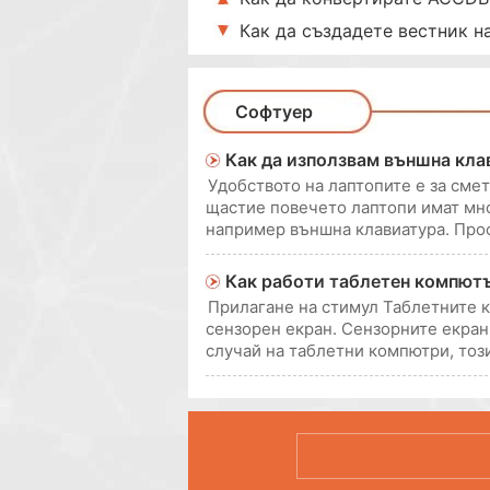
Как да създадете вестник н
Софтуер
Как да използвам външна кла
Удобството на лаптопите е за сме
щастие повечето лаптопи имат мно
например външна клавиатура. Про
безжична клавиатура в USB порт, 
Как работи таблетен компют
Прилагане на стимул Таблетните 
сензорен екран. Сензорните екрани
случай на таблетни компютри, тоз
поле Проводими и резистивни мет