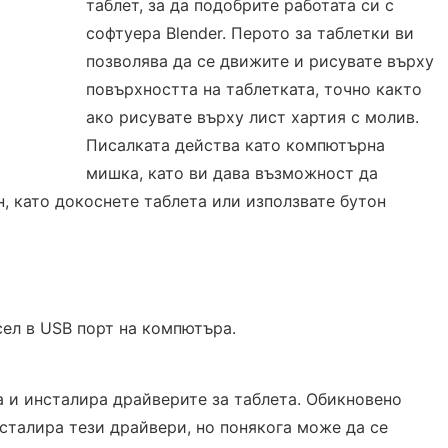
таблет, за да подобрите работата си с
софтуера Blender. Перото за таблетки ви
позволява да се движите и рисувате върху
повърхността на таблетката, точно както
ако рисувате върху лист хартия с молив.
Писалката действа като компютърна
мишка, като ви дава възможност да
н, като докоснете таблета или използвате бутон
ел в USB порт на компютъра.
 и инсталира драйверите за таблета. Обикновено
талира тези драйвери, но понякога може да се