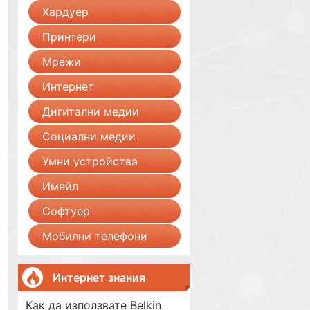
Хардуер
Принтери
Мрежи
Интернет
Дигитални медии
Социални медии
Умни устройства
Имейл
Софтуер
Мобилни телефони
Интернет знания
Как да използвате Belkin