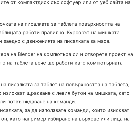
ите от компактдиск със софтуер или от уеб сайта на
очката на писалката за таблета повърхността на
 таблицата работи правилно. Курсорът на мишката
и заедно с движенията на писалката за маса.
ера на Blender на компютъра си и отворете проект на
ото на таблета вече ще работи като компютърната
 на писалката за таблет на повърхността на таблета,
о изискват щракване с левия бутон на мишката, като
ли потвърждаване на команди.
исалката, за да използвате команди, които изискват
он, като например избиране на върхове или лица на