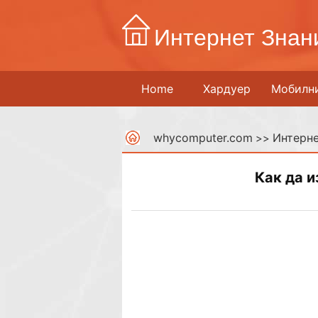
Интернет Знан
Home
Хардуер
Мобилн
whycomputer.com
Интерне
>>
Как да и