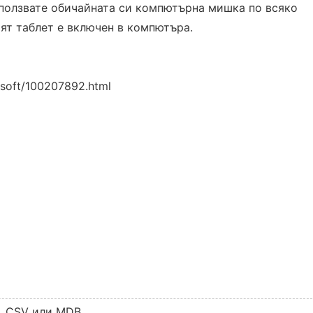
ползвате обичайната си компютърна мишка по всяко
ят таблет е включен в компютъра.
/soft/100207892.html
, CSV или MDB