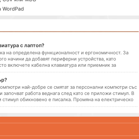
а WordPad
виатура с лаптоп?
тка на определена функционалност и ергономичност. За
го начини да добавят периферни устройства, като
сто включете кабелна клавиатура или приемник за
а Windows автоматично ин
ър?
компютри най-добре се смятат за персонални компютри със
 започват работа веднага след като се приложи стимул. В
и стимул обикновено е писалка. Промяна на електрическо
ал