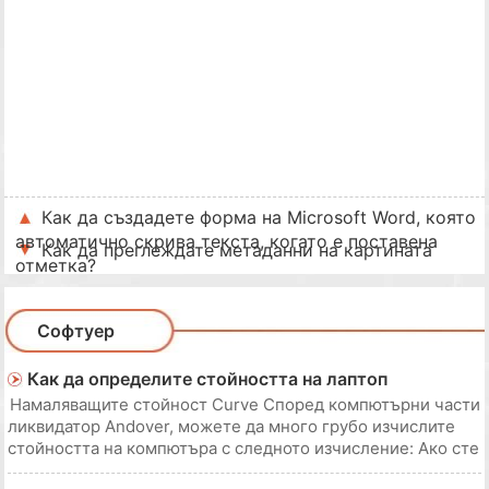
Как да създадете форма на Microsoft Word, която
автоматично скрива текста, когато е поставена
Как да преглеждате метаданни на картината
отметка?
Софтуер
Как да определите стойността на лаптоп
Намаляващите стойност Curve Според компютърни части
ликвидатор Andover, можете да много грубо изчислите
стойността на компютъра с следното изчисление: Ако сте
платили $ 1000 за компютър и днес, през следващата