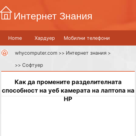
Интернет Знания
Home
Хардуер
Мобилни телефони
whycomputer.com
Интернет знания
Принтери
Мрежи
>>
Интернет
>
Софтуер
>>
Дигитални медии
Как да промените разделителната
способност на уеб камерата на лаптопа на
HP