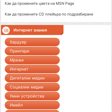
Как да промените цвета на MSN Page
Как да промените CD плейъра по подразбиране
Интернет знания
Хардуер
Принтери
Мрежи
Интернет
Дигитални медии
Социални медии
Умни устройства
Имейл