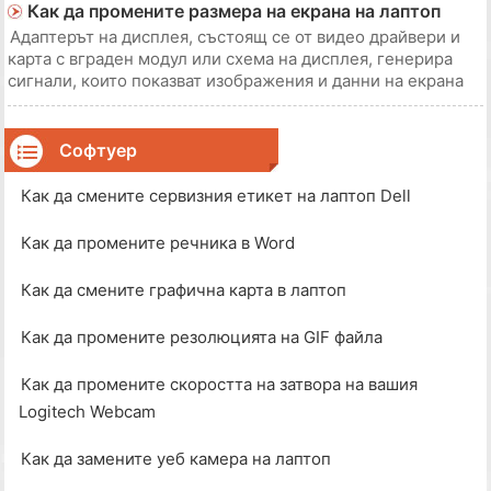
година ще бъде на стойност $ 300 и година след това $
Как да промените размера на екрана на лаптоп
100. Три години от датата на покупк
Адаптерът на дисплея, състоящ се от видео драйвери и
карта с вграден модул или схема на дисплея, генерира
сигнали, които показват изображения и данни на екрана
на лаптопа. Адаптерът на дисплея контролира
максималната разделителна способност (VGA, XGA, UXGA,
WXGA и т.н.), колко цвята могат да се пока
Софтуер
Как да смените сервизния етикет на лаптоп Dell
Как да промените речника в Word
Как да смените графична карта в лаптоп
Как да промените резолюцията на GIF файла
Как да промените скоростта на затвора на вашия
Logitech Webcam
Как да замените уеб камера на лаптоп