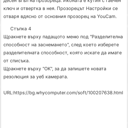
десен ъгъл на прозореца. Иконата е кутия с гаечен
ключ и отвертка в нея. Прозорецът Настройки се
отваря вдясно от основния прозорец на YouCam.
Стъпка 4
Щракнете върху падащото меню под "Разделителна
способност на заснемането", след което изберете
разделителната способност, която искате да имате
от списъка.
Щракнете върху "OK", за да запишете новата
резолюция за уеб камерата.
URL:
https://bg.whycomputer.com/soft/100207638.html