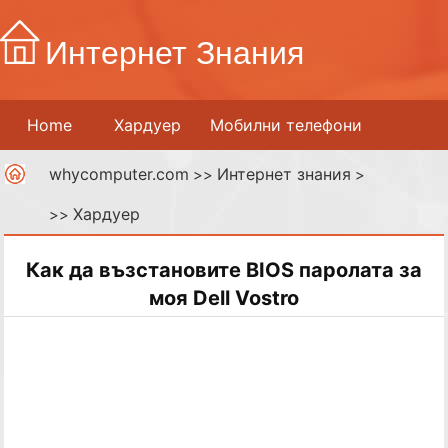
Интернет Знания
Home
Хардуер
Мобилни телефони
whycomputer.com
Интернет знания
Принтери
Мрежи
>>
Интернет
>
Хардуер
>>
Дигитални медии
Как да възстановите BIOS паролата за
моя Dell Vostro