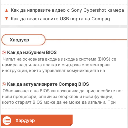
Как да направите видео с Sony Cybershot камера
Как да възстановите USB порта на Compaq
Хардуер
Как да избухнем BIOS
Чипът на основната входна изходна система (BIOS) се
намира на дънната платка и съдържа елементарни
инструкции, които управляват комуникацията на
компютъра със собствения си хардуер и други
инсталирани устройства. Ако искате да добавите
Как да актуализирате Compaq BIOS
допълнителна функция към компютъра си, като например
Обновяването на BIOS ви позволява да приспособите по-
поддръжка з
нови процесори, опции за овърклок и нови функции,
които старият BIOS може да не може да изпълни. При
нормални обстоятелства не е добра идея да влезете в
BIOS, освен ако не владеете компютърните технологии.
BIOS притежава всички хардуерни конфигура
Хардуер