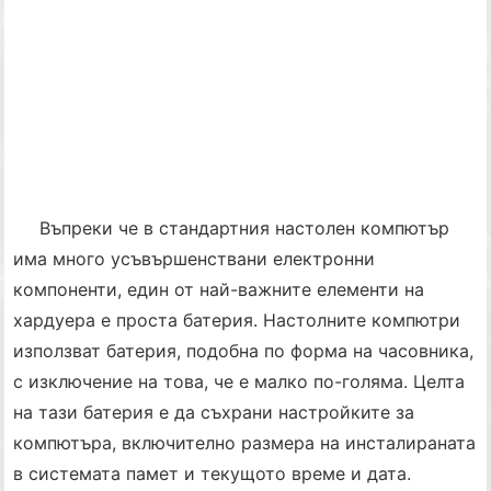
Въпреки че в стандартния настолен компютър
има много усъвършенствани електронни
компоненти, един от най-важните елементи на
хардуера е проста батерия. Настолните компютри
използват батерия, подобна по форма на часовника,
с изключение на това, че е малко по-голяма. Целта
на тази батерия е да съхрани настройките за
компютъра, включително размера на инсталираната
в системата памет и текущото време и дата.