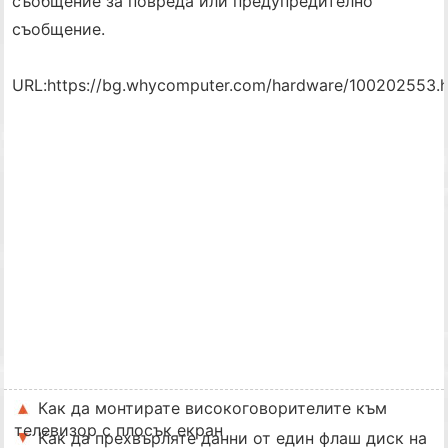
съобщение за повреда или предупредително
съобщение.
URL:
https://bg.whycomputer.com/hardware/100202553.h
Как да монтирате високоговорителите към
телевизор с плосък екран
Как да прехвърляте данни от един флаш диск на