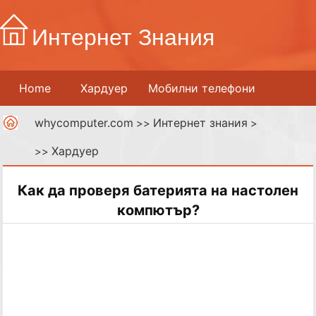
Интернет Знания
Home
Хардуер
Мобилни телефони
whycomputer.com
Интернет знания
Принтери
Мрежи
>>
Интернет
>
Хардуер
>>
Дигитални медии
Как да проверя батерията на настолен
компютър?