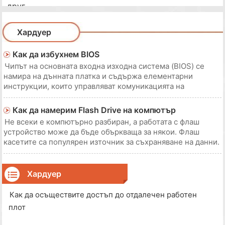
друг
Хардуер
Как да избухнем BIOS
Чипът на основната входна изходна система (BIOS) се
намира на дънната платка и съдържа елементарни
инструкции, които управляват комуникацията на
компютъра със собствения си хардуер и други
инсталирани устройства. Ако искате да добавите
Как да намерим Flash Drive на компютър
допълнителна функция към компютъра си, като например
Не всеки е компютърно разбиран, а работата с флаш
поддръжка з
устройство може да бъде объркваща за някои. Флаш
касетите са популярен източник за съхраняване на данни.
Поради голямата си структура с палец, тя може да се
носи навсякъде и навсякъде. Но ако не знаете как да го
намерите на компютъра си, няма полза о
Хардуер
Как да осъществите достъп до отдалечен работен
плот