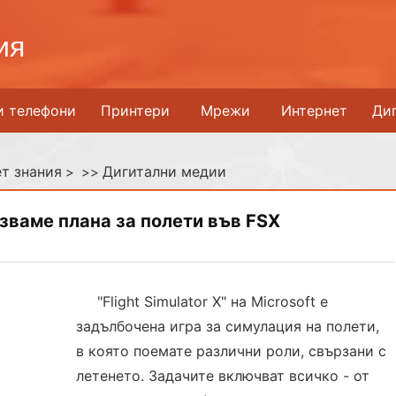
ия
и телефони
Принтери
Мрежи
Интернет
Ди
т знания
Дигитални медии
> >>
зваме плана за полети във FSX
"Flight Simulator X" на Microsoft е
задълбочена игра за симулация на полети,
в която поемате различни роли, свързани с
летенето. Задачите включват всичко - от