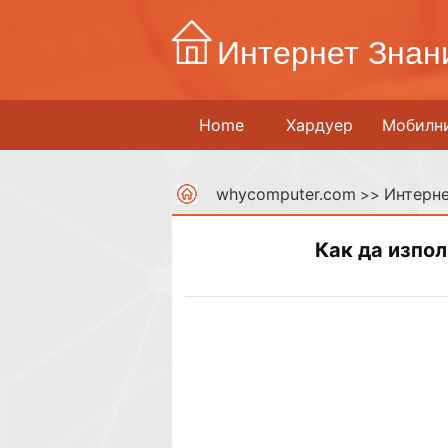
Интернет Знан
Home
Хардуер
Мобилн
whycomputer.com
Интерне
>>
Как да изпол