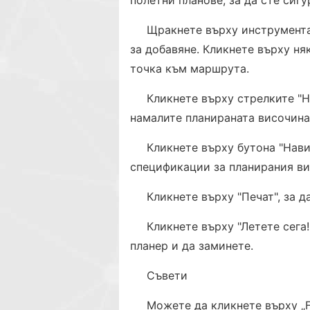
полетни планове, за да сте сигу
Щракнете върху инструмента 
за добавяне. Кликнете върху ня
точка към маршрута.
Кликнете върху стрелките "Н
намалите планираната височина 
Кликнете върху бутона "Нави
спецификации за планирания ви
Кликнете върху "Печат", за д
Кликнете върху "Летете сега!
планер и да заминете.
Съвети
Можете да кликнете върху „Fl