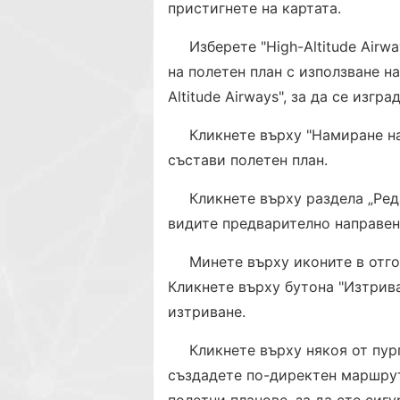
пристигнете на картата.
Изберете "High-Altitude Airw
на полетен план с използване 
Altitude Airways", за да се изгр
Кликнете върху "Намиране н
състави полетен план.
Кликнете върху раздела „Ред
видите предварително направен
Минете върху иконите в отгор
Кликнете върху бутона "Изтрива
изтриване.
Кликнете върху някоя от пур
създадете по-директен маршрут