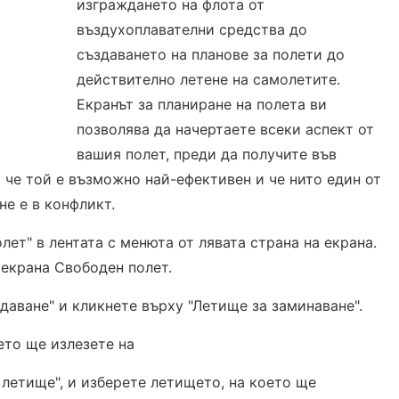
изграждането на флота от
въздухоплавателни средства до
създаването на планове за полети до
действително летене на самолетите.
Екранът за планиране на полета ви
позволява да начертаете всеки аспект от
вашия полет, преди да получите във
и, че той е възможно най-ефективен и че нито един от
не е в конфликт.
лет" в лентата с менюта от лявата страна на екрана.
 екрана Свободен полет.
даване" и кликнете върху "Летище за заминаване".
ето ще излезете на
летище", и изберете летището, на което ще