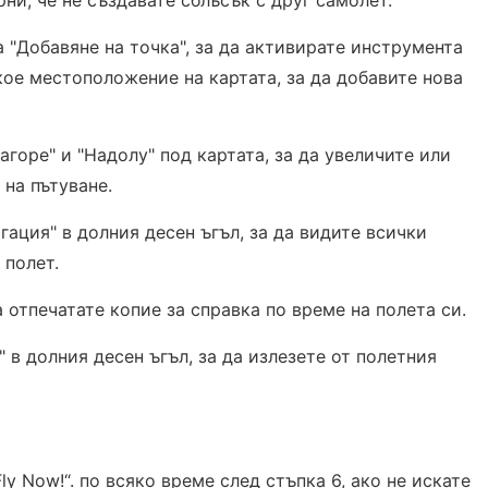
рни, че не създавате сблъсък с друг самолет.
"Добавяне на точка", за да активирате инструмента
кое местоположение на картата, за да добавите нова
агоре" и "Надолу" под картата, за да увеличите или
на пътуване.
гация" в долния десен ъгъл, за да видите всички
 полет.
а отпечатате копие за справка по време на полета си.
" в долния десен ъгъл, за да излезете от полетния
y Now!“. по всяко време след стъпка 6, ако не искате