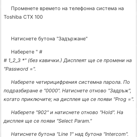
Променете времето на телефонна система на
Toshiba CTX 100
Натиснете бутона "Задържане"
Наберете "
#
# 1_2_3 *" (без кавички.) Дисплеят ще се промени на
"Password =".
Наберете четирицифрения системна парола. По
подразбиране е "0000". Натиснете отново "Задръж",
когато приключите; на дисплея ще се появи "Prog =".
Наберете "902" и натиснете отново "Hold". На
дисплея ще се появи "Select Param."
Натиснете бутона "Line 1" над бутона "Intercom".