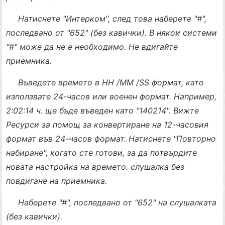
Натиснете "Интерком", след това наберете "#",
последвано от "652" (без кавички). В някои системи
"#" може да не е необходимо. Не вдигайте
приемника.
Въведете времето в HH /MM /SS формат, като
използвате 24-часов или военен формат. Например,
2:02:14 ч. ще бъде въведен като "140214". Вижте
Ресурси за помощ за конвертиране на 12-часовия
формат във 24-часов формат. Натиснете "Повторно
набиране", когато сте готови, за да потвърдите
новата настройка на времето. слушалка без
повдигане на приемника.
Наберете "#", последвано от "652" на слушалката
(без кавички).