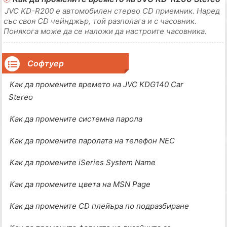
редактирате документите си. Всички
JVC KD-R200 е автомобилен стерео CD приемник. Наред
със своя CD чейнджър, той разполага и с часовник.
Понякога може да се наложи да настроите часовника.
Това отнема около една минута. Стъпка 1 Намерете
последния бутон вляво под дисплея. Той ще има линия в
средата и може да каже SEL над него. Нат
Софтуер
Как да промените времето на JVC KDG140 Car
Stereo
Как да промените системна парола
Как да промените паролата на телефон NEC
Как да промените iSeries System Name
Как да промените цвета на MSN Page
Как да промените CD плейъра по подразбиране