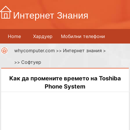
Интернет Знания
Home
Хардуер
Мобилни телефони
whycomputer.com
Интернет знания
Принтери
Мрежи
>>
Интернет
>
Софтуер
>>
Дигитални медии
Как да промените времето на Toshiba
Phone System