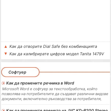
Как да отворите Dial Safe без комбинацията
Как да калибрирате цифров модел Tanita 1479V
Софтуер
Как да промените речника в Word
Microsoft Word е софтуер за текстообработка, който
позволява на потребителите да създават различни видове
документи, включително ръководства за потребителя,
есета, ръководства, романи, адресни етикети и листовки.
Word също включва много функции, които ви помагат да
Как да промените времето на JVC KD-R200 Stereo