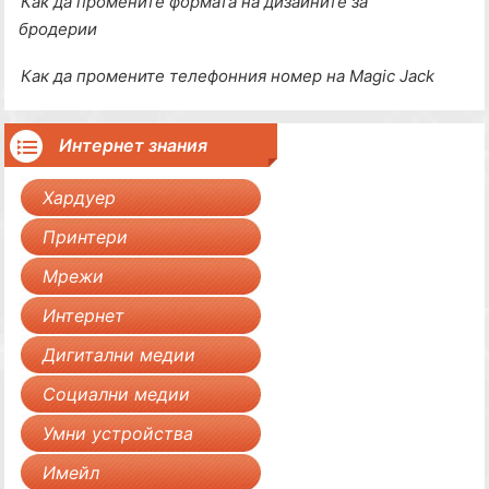
Как да промените формата на дизайните за
бродерии
Как да промените телефонния номер на Magic Jack
Интернет знания
Хардуер
Принтери
Мрежи
Интернет
Дигитални медии
Социални медии
Умни устройства
Имейл