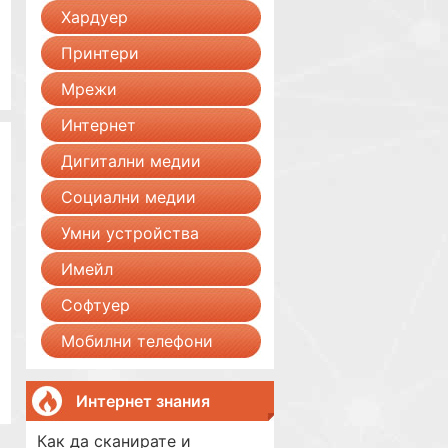
Хардуер
Принтери
Мрежи
Интернет
Дигитални медии
Социални медии
Умни устройства
Имейл
Софтуер
Мобилни телефони
Интернет знания
Как да сканирате и