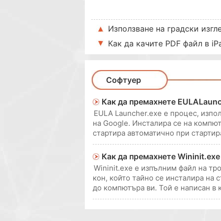
Използване на градски изгл
Как да качите PDF файл в iP
Софтуер
Как да премахнете EULALaunc
EULA Launcher.exe е процес, изпо
на Google. Инсталира се на компют
стартира автоматично при стартир
компютърът да работи и може да 
Как да премахнете Wininit.exe
Wininit.exe е изпълним файл на тро
кон, който тайно се инсталира на
до компютъра ви. Той е написан в к
паразити (wininit.exe) да убива