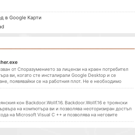
ед в Google Карти
ad
her.exe
лзван от Споразумението за лицензи на краен потребител
ъра ви, когато сте инсталирали Google Desktop и се
ане, появявайки се на работния плот. Не е необходимо
бъде премахна
янския кон Backdoor.Wollf.16. Backdoor.Wollf.16 е троянски
 сървъра на компютъра ви и позволява неоторизиран достъп
ода на Microsoft Visual C ++ и позволява на неговите