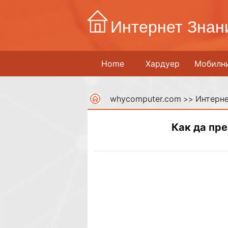
Интернет Знан
Home
Хардуер
Мобилн
whycomputer.com
Интерне
>>
Как да пр