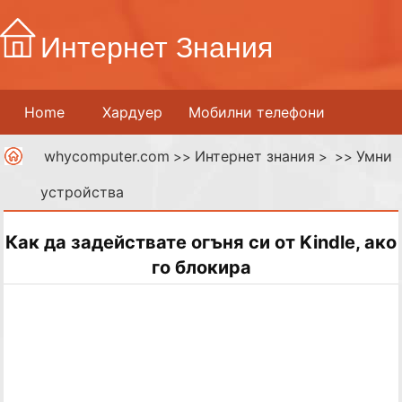
Интернет Знания
Home
Хардуер
Мобилни телефони
whycomputer.com
Интернет знания
Умни
Принтери
Мрежи
>>
Интернет
> >>
устройства
Дигитални медии
Как да задействате огъня си от Kindle, ако
го блокира