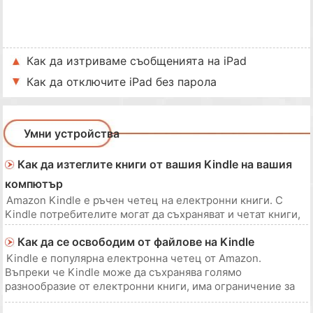
Как да изтриваме съобщенията на iPad
Как да отключите iPad без парола
Умни устройства
Как да изтеглите книги от вашия Kindle на вашия
компютър
Amazon Kindle е ръчен четец на електронни книги. С
Kindle потребителите могат да съхраняват и четат книги,
вестници, списания и други писмени медии в движение.
Как да се освободим от файлове на Kindle
Материалите за четене се съхраняват във вътрешната
памет на Kindle. Ако искате да запишете резервно копие
Kindle е популярна електронна четец от Amazon.
на вашия материал за четене или ис
Въпреки че Kindle може да съхранява голямо
разнообразие от електронни книги, има ограничение за
това колко книги можете да съхранявате наведнъж.