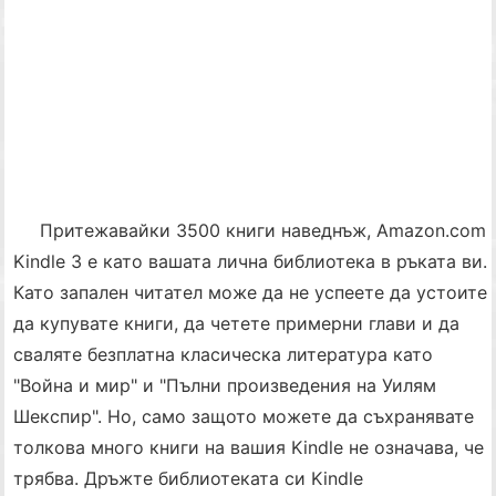
Притежавайки 3500 книги наведнъж, Amazon.com
Kindle 3 е като вашата лична библиотека в ръката ви.
Като запален читател може да не успеете да устоите
да купувате книги, да четете примерни глави и да
сваляте безплатна класическа литература като
"Война и мир" и "Пълни произведения на Уилям
Шекспир". Но, само защото можете да съхранявате
толкова много книги на вашия Kindle не означава, че
трябва. Дръжте библиотеката си Kindle