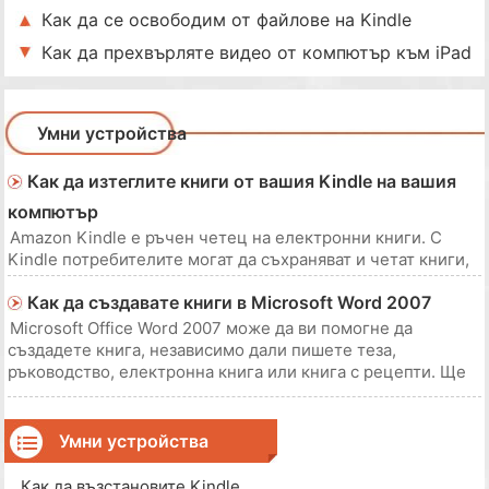
Как да се освободим от файлове на Kindle
Как да прехвърляте видео от компютър към iPad
Умни устройства
Как да изтеглите книги от вашия Kindle на вашия
компютър
Amazon Kindle е ръчен четец на електронни книги. С
Kindle потребителите могат да съхраняват и четат книги,
вестници, списания и други писмени медии в движение.
Как да създавате книги в Microsoft Word 2007
Материалите за четене се съхраняват във вътрешната
памет на Kindle. Ако искате да запишете резервно копие
Microsoft Office Word 2007 може да ви помогне да
на вашия материал за четене или ис
създадете книга, независимо дали пишете теза,
ръководство, електронна книга или книга с рецепти. Ще
намерите шаблони, които ще ви помогнат при
проектирането и форматирането на типа книга, която
искате. Като използвате шаблоните на Word, ще спестите
Умни устройства
вр
Как да възстановите Kindle