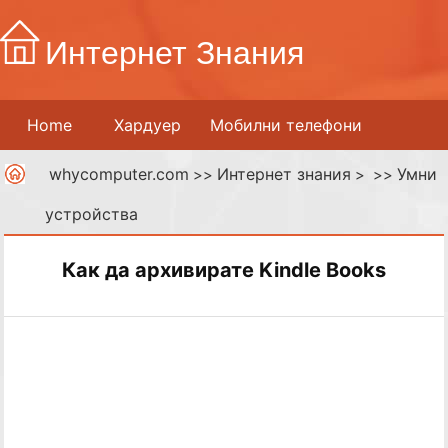
Интернет Знания
Home
Хардуер
Мобилни телефони
whycomputer.com
Интернет знания
Умни
Принтери
Мрежи
>>
Интернет
> >>
устройства
Дигитални медии
Как да архивирате Kindle Books