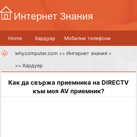
Интернет Знания
Home
Хардуер
Мобилни телефони
whycomputer.com
Интернет знания
Принтери
Мрежи
>>
Интернет
>
Хардуер
>>
Дигитални медии
Как да свържа приемника на DIRECTV
към моя AV приемник?