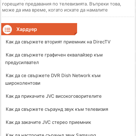
горещите предавания по телевизията. Въпреки това,
може да има време, когато искате да намалите
програмирането до по-малък брой телевизори в дома.
Такива случаи биха могли да включват преместване в по-
малък дом или на дете, което отива в колеж. Най-добри
Хардуер
Как да свържете вторият приемник на DirecTV
Как да свържете графичен еквалайзер към
предусилвател
Как да се свържете DVR Dish Network към
широколентови
Как да прикачите JVC високоговорителите
Как да свържете съраунд звук към телевизия
Как да закачите JVC стерео приемник
Как да настроите съраунд звук Samsung