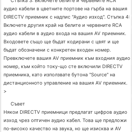
Стъпка 3: Включете белите и червените RCA
аудио кабели в цветните портове на гърба на вашия
DIRECTV приемник с надпис "Аудио изход". Стъпка 4:
Включете другия край на белите и червените RCA
аудио кабели в аудио входа на вашия AV приемник.
Входовете също ще бъдат кодирани с цвят и ще
бъдат обозначени с конкретен входен номер.
Превключете вашия AV приемник към входния аудио
номер, към който току-що сте включили DIRECTV
приемника, като използвате бутона "Source" на
дистанционното управление на вашия AV приемник.
>
Съвет
Някои DIRECTV приемници предлагат цифров аудио
изход чрез оптичен аудио кабел. Това ще предложи
по-високо качество на звука, но ще изисква и AV