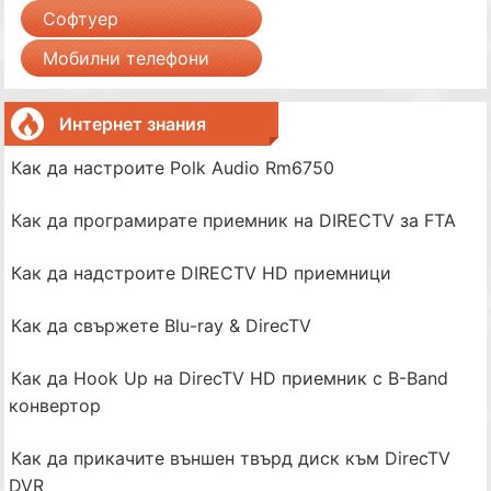
Софтуер
Мобилни телефони
Интернет знания
Как да настроите Polk Audio Rm6750
Как да програмирате приемник на DIRECTV за FTA
Как да надстроите DIRECTV HD приемници
Как да свържете Blu-ray & DirecTV
Как да Hook Up на DirecTV HD приемник с B-Band
конвертор
Как да прикачите външен твърд диск към DirecTV
DVR