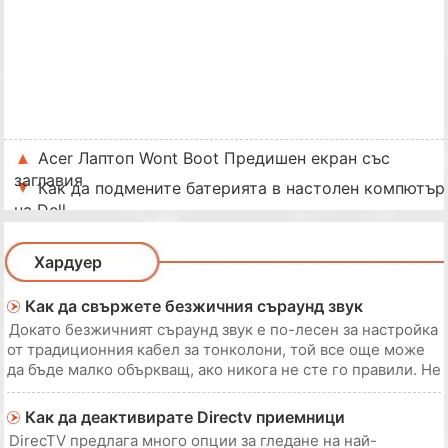
Acer Лаптоп Wont Boot Предишен екран със
заглавия
Как да подмените батерията в настолен компютър
на Dell
Хардуер
Как да свържете безжичния съраунд звук
Докато безжичният съраунд звук е по-лесен за настройка
от традиционния кабел за тонколони, той все още може
да бъде малко объркващ, ако никога не сте го правили. Не
се притеснявайте, но отпадането на кабелите означава, че
ще ви спести неприятности и с няколко връзки ще бъдете
Как да деактивирате Directv приемници
готови да се насладите
DirecTV предлага много опции за гледане на най-