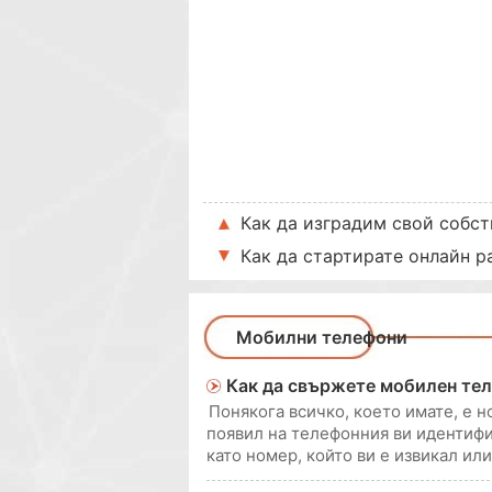
Как да изградим свой собств
Как да стартирате онлайн р
Мобилни телефони
Как да свържете мобилен тел
Понякога всичко, което имате, е н
появил на телефонния ви идентифи
като номер, който ви е извикал ил
се намери името, свързано с този