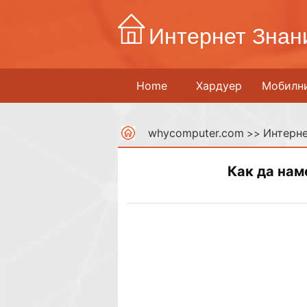
Интернет Знан
Home
Хардуер
Мобилн
whycomputer.com
Интерне
>>
Как да нам