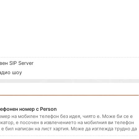
ен SIP Server
адио шоу
ефонен номер с Person
омер на мобилен телефон без идея, чиято е. Може би се е
катор, е посочен в извлечението на мобилния ви телефон
и е бил написан на лист хартия. Може да изглежда трудно да