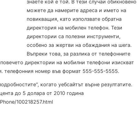
знаете кой е той. В тези случаи обикновено
можете да намерите адреса и името на
повикващия, като използвате обратна
директория на мобилен телефон. Тези
директории са полезни инструменти,
особено за жертви на обаждания на шега.
Въпреки това, за разлика от телефонните
 повечето директории на мобилни телефони изискват
я. телефонния номер във формат 555-555-5555.
подробностите“, когато уебсайтът върне резултатите.
цента до 5 долара от 2010 година
/Phone/100218257.html