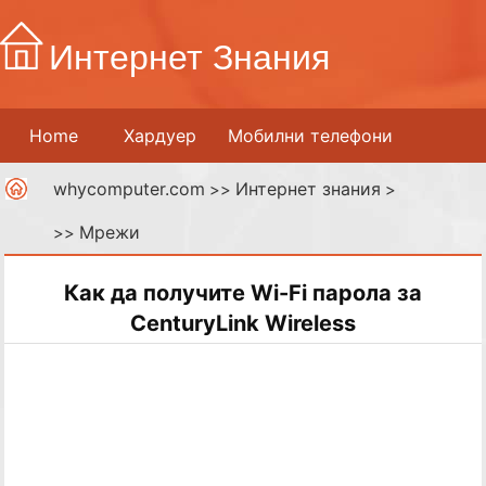
Интернет Знания
Home
Хардуер
Мобилни телефони
whycomputer.com
Интернет знания
Принтери
Мрежи
>>
Интернет
>
Мрежи
>>
Дигитални медии
Как да получите Wi-Fi парола за
CenturyLink Wireless