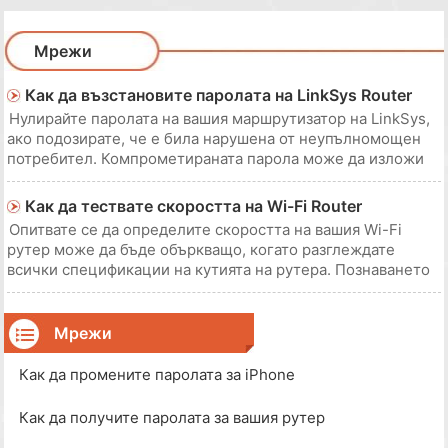
Мрежи
Как да възстановите паролата на LinkSys Router
Нулирайте паролата на вашия маршрутизатор на LinkSys,
ако подозирате, че е била нарушена от неупълномощен
потребител. Компрометираната парола може да изложи
мрежата ви на различни рискове за сигурността,
включително възможността злонамерен софтуер да бъде
Как да тествате скоростта на Wi-Fi Router
инсталиран от хакер без ваше знание. Нулиран
Опитвате се да определите скоростта на вашия Wi-Fi
рутер може да бъде объркващо, когато разглеждате
всички спецификации на кутията на рутера. Познаването
на скоростта на маршрутизатора е важно, защото искате
да се уверите, че вашият маршрутизатор работи на
оптимално ниво. Фактори като доставчика на
Мрежи
Как да промените паролата за iPhone
Как да получите паролата за вашия рутер